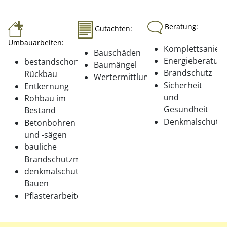
Beratung:
Gutachten:
Umbauarbeiten:
Komplettsanier
Bauschäden
Energieberatun
bestandschonender
Baumängel
Brandschutz
Rückbau
Wertermittlung
Sicherheit
Entkernung
und
Rohbau im
Gesundheit
Bestand
Denkmalschutz
Betonbohren
und -sägen
bauliche
Brandschutzmaßnahmen
denkmalschutzgerechtes
Bauen
Pflasterarbeiten