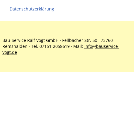
Datenschutzerklärung
Externer Inhalt
Diese Webseite verwendet Google Maps. Um
hier die Google Maps Karte zu sehen, stimmen
Bau-Service Ralf Vogt GmbH · Fellbacher Str. 50 · 73760
Sie bitte zu, dass diese vom Google-Server
Remshalden · Tel. 07151-2058619 · Mail:
info@bauservice-
geladen wird. Ggf. werden hierbei auch
vogt.de
personenbezogene Daten an Google übermittelt.
Klicken Sie dazu bitte unten auf den Button
"Google Maps Karte aktivieren". Weitere
Informationen finden sie in unserer
Datenschutzerklärung.
Externen Inhalt anzeigen